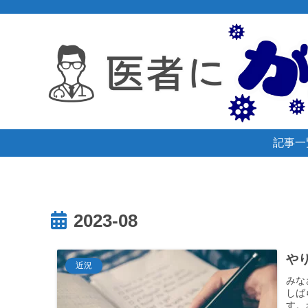
記事一
2023-08
やり
近況
みな
しば
す。