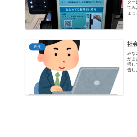
ター
てみ
ょっ
社
近況
みな
がま
帰し
告し