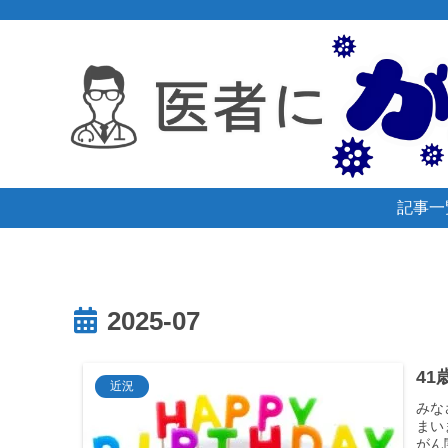
記事一
2025-07
41
近況
みな
まい
がん