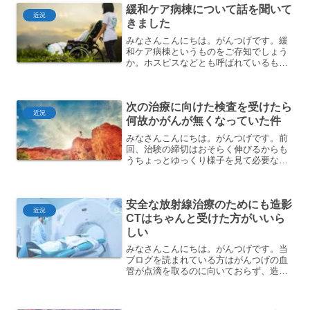
緩和ケア病棟について話を聞いて
近況
きました
みなさんこんにちは。がんつげです。緩
和ケア病棟というものをご存知でしょう
か。ホスピスなどとも呼ばれているもの
です。余命宣告を受けたときに、緩和ケ
ア病棟も探しておきましょうと言われて
いました。あ～、最期に過ごす病院的な
次の治療に向けた検査を受けたら
やつね。いよいよ死ぬ準備...
近況
何故かがんが無くなっていた件
みなさんこんにちは。がんつげです。前
回、治験の締切はおそらく伸びるからも
うちょっとゆっくり様子を見て必要なタ
イミングで治験に入ろうぜ、という話を
医者としていたのですが、やっぱり治験
は今月末で募集終わるらしい。薬の副作
安全な放射線治療のためにも造影
用とかあるから状態が落ち...
近況
CTはちゃんと受けた方がいいら
しい
みなさんこんにちは。がんつげです。当
ブログを読まれている方はがんつげの血
管が点滴を取るのに向いておらず、造影
CTから逃げ回っていることをご存知かと
思いますが、この度もう逃げてはいけな
いということを知りましたのでご紹介し