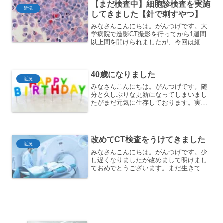
【まだ検査中】細胞診検査を実施
ます。血管や気管の位置...
近況
してきました【針で刺すやつ】
みなさんこんにちは。がんつげです。大
学病院で造影CT撮影を行ってから1週間
以上間を開けられましたが、今回は細胞
診検査を受けてきましたので共有しま
す。ちなみに当日結果が出るわけではな
くて、更に1週間後にお医者様から結果報
40歳になりました
告という流れでした。細...
近況
みなさんこんにちは。がんつげです。随
分と久しぶりな更新になってしまいまし
たがまだ元気に生存しております。実は
本日誕生日を迎える事ができまして、み
なさまに生存報告はしておいたほうが良
いだろうと思い、こうしてブログを更新
している次第です。たわい...
改めてCT検査をうけてきました
近況
みなさんこんにちは。がんつげです。少
し遅くなりましたが改めまして明けまし
ておめでとうございます。まだ生きてま
す。11月の下旬にPET検査をしたらなぜ
かがんが見えなくなったわけですが、今
回は2ヶ月経ったのでもう一回CT撮って
様子を確認してきま...