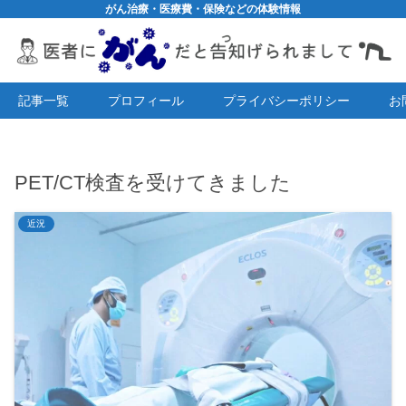
がん治療・医療費・保険などの体験情報
記事一覧
プロフィール
プライバシーポリシー
お
PET/CT検査を受けてきました
近況