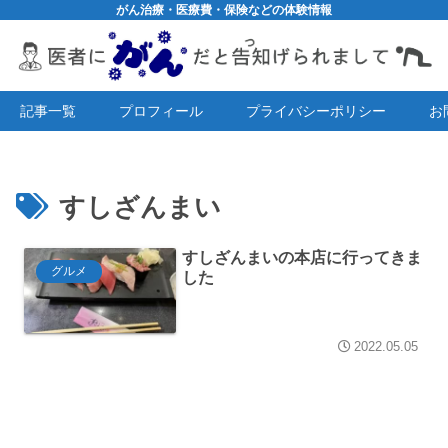
がん治療・医療費・保険などの体験情報
記事一覧
プロフィール
プライバシーポリシー
お
すしざんまい
すしざんまいの本店に行ってきま
グルメ
した
2022.05.05