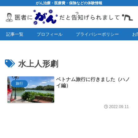
がん治療・医療費・保険などの体験情報
記事一覧
プロフィール
プライバシーポリシー
お
水上人形劇
ベトナム旅行に行きました（ハノ
旅行
イ編）
2022.09.11