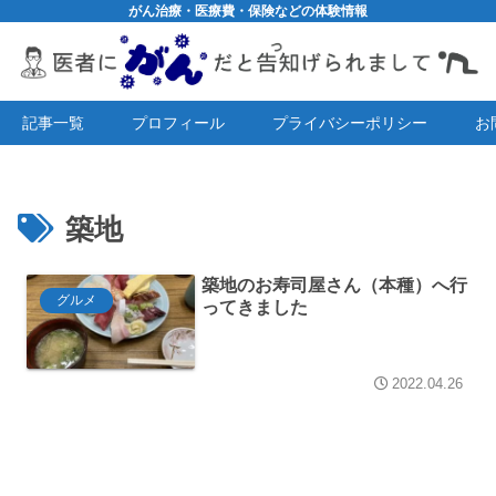
がん治療・医療費・保険などの体験情報
記事一覧
プロフィール
プライバシーポリシー
お
築地
築地のお寿司屋さん（本種）へ行
グルメ
ってきました
2022.04.26