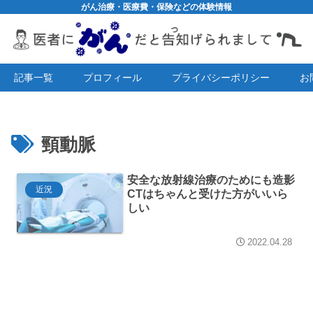
がん治療・医療費・保険などの体験情報
記事一覧
プロフィール
プライバシーポリシー
お
頸動脈
安全な放射線治療のためにも造影
近況
CTはちゃんと受けた方がいいら
しい
2022.04.28