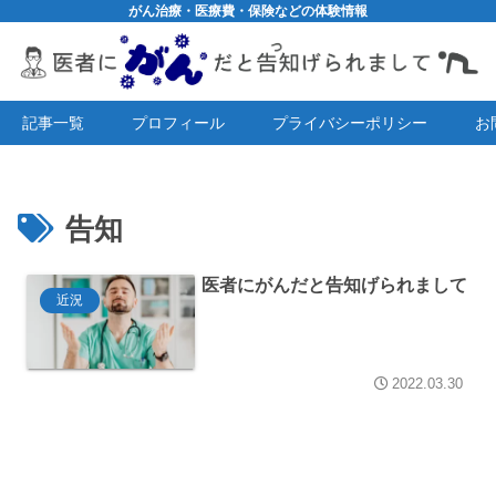
がん治療・医療費・保険などの体験情報
記事一覧
プロフィール
プライバシーポリシー
お
告知
医者にがんだと告知げられまして
近況
2022.03.30