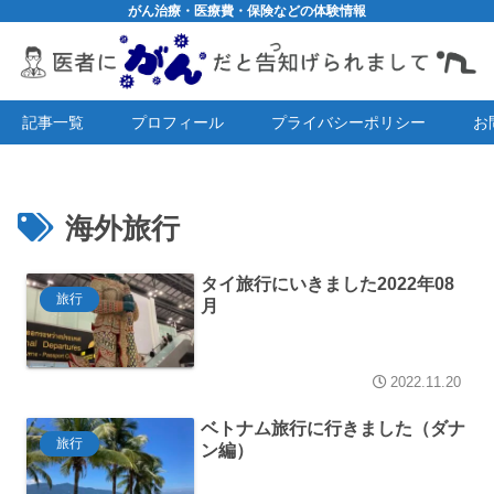
がん治療・医療費・保険などの体験情報
記事一覧
プロフィール
プライバシーポリシー
お
海外旅行
タイ旅行にいきました2022年08
旅行
月
2022.11.20
ベトナム旅行に行きました（ダナ
旅行
ン編）