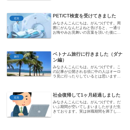
す。今月の進捗リスト的には消化してま
せんがそれに向けて準備はしている感じ
ですね。ファーストク...
PET/CT検査を受けてきました
近況
みなさんこんにちは。がんつげです。周
囲にがんなんだよねと告げると、一通り
お悔やみお見舞いの言葉を頂いた後にス
テージは？転移とかは大丈夫なの？と質
問を受けることが多いと思います。これ
はおそらくなんですが、ドラマとかだと
医者から告知を受ける段階...
ベトナム旅行に行きました（ダナ
旅行
ン編）
みなさんこんにちは。がんつげです。こ
の記事が公開される頃に中の人はオーロ
ラ見に行ったりしているとは思います
が、今回はベトナム旅行についての記事
です。前回シンガポールに行きました
が、シンガポールで会えなかった方に会
社会復帰して1ヶ月経過しました
うべくベトナムに行ってきまし...
近況
みなさんこんにちは。がんつげです。だ
いぶ期間が空いてしまいましたがまだ生
きております。実は休職期間を満了しま
して1月末から社会復帰してサラリーマン
をしておりますので、そのへんを中心に
近況をご報告しようと思います。振り返
り：休職期間中の生活ざ...