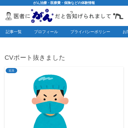
がん治療・医療費・保険などの体験情報
記事一覧
プロフィール
プライバシーポリシー
お
CVポート抜きました
近況