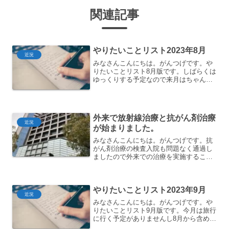
関連記事
やりたいことリスト2023年8月
近況
みなさんこんにちは。がんつげです。や
りたいことリスト8月版です。しばらくは
ゆっくりする予定なので来月はちゃんと
更新できると思います。おそらく。多
分。今月の進捗6月下旬からウズベキスタ
ンへ行ってきました。シルクロードの素
晴らしい文化を見ること...
外来で放射線治療と抗がん剤治療
近況
が始まりました。
みなさんこんにちは。がんつげです。抗
がん剤治療の検査入院も問題なく通過し
ましたので外来での治療を実施すること
になりました。やることは入院中と特に
変わりませんがちょいちょいお医者様の
診断が入ったりするのでそのあたりの様
やりたいことリスト2023年9月
子をお伝えできればと思い...
近況
みなさんこんにちは。がんつげです。や
りたいことリスト9月版です。今月は旅行
に行く予定がありませんし8月から含めて
2ヶ月ずっと家にいるのでちょっと暇で